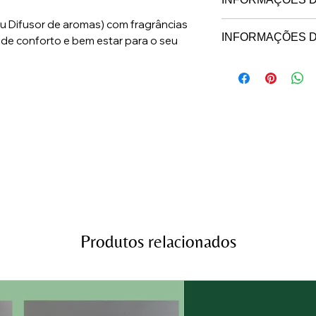
u Difusor de aromas) com fragrâncias
- Aromatizador de
INFORMAÇÕES D
de conforto e bem estar para o seu
essências Peter Pai
Prazo para postage
duração.
confirmação do p
- Frasco “Cubo” e
Para retirada é nec
190ml
- Acompanham 8 var
liberação dos aro
- Produto artesana
Produtos relacionados