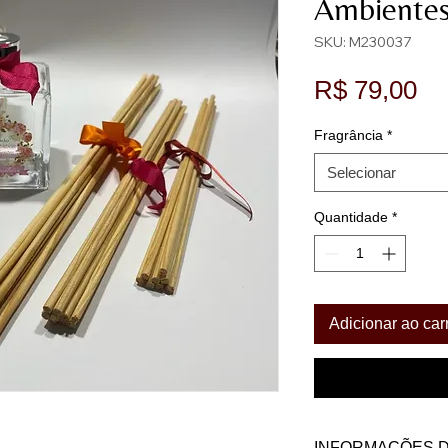
Ambiente
SKU: M230037
Pr
R$ 79,00
Fragrância
*
Selecionar
Quantidade
*
Adicionar ao car
INFORMAÇÕES 