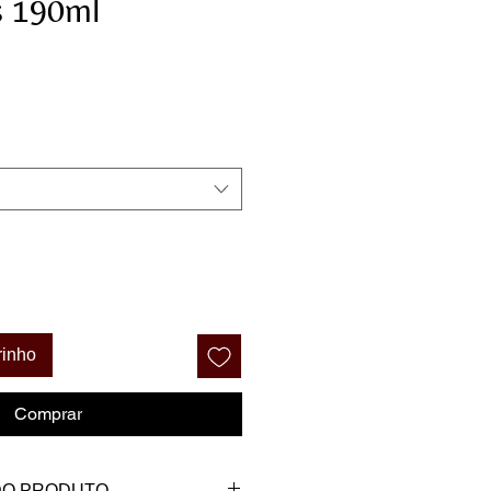
s 190ml
eço
rinho
Comprar
DO PRODUTO