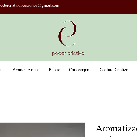
podercriativoacessorios@gmail.com
em
Aromas e afins
Bijoux
Cartonagem
Costura Criativa
Aromatiza