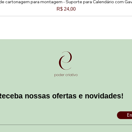
 de cartonagem para montagem - Suporte para Calendário com Ga
Visualização rápida
Preço
R$ 24,00
Receba nossas ofertas e novidades!
En