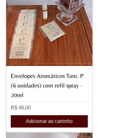
Envelopes Aromáticos Tam. P
(6 unidades) com refil spray -
20ml
Preço
R$ 46,00
Adicionar ao carrinho