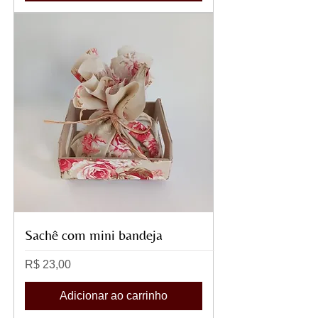
Sachê com mini bandeja
Preço
R$ 23,00
Adicionar ao carrinho