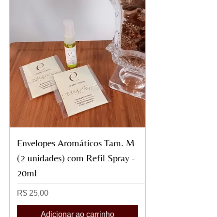
Envelopes Aromáticos Tam. M
(2 unidades) com Refil Spray -
20ml
Preço
R$ 25,00
Adicionar ao carrinho