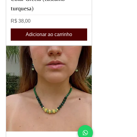
turquesa)
Preço
R$ 38,00
Adicionar ao carrinho