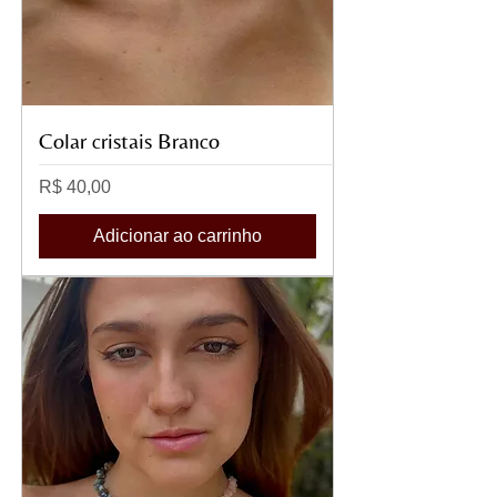
Colar cristais Branco
Preço
R$ 40,00
Adicionar ao carrinho