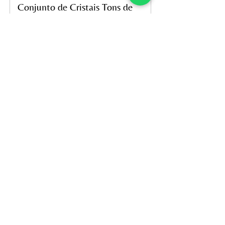
Conjunto de Cristais Tons de
Verde (colar e brinco)
Preço
R$ 59,00
Adicionar ao carrinho