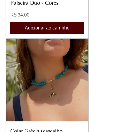
Pulseira Duo - Cores
Preço
R$ 34,00
Adicionar ao carrinho
Colar Grécia (cascalho