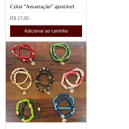
Colar “Amarração” ajustável
Preço
R$ 27,00
Adicionar ao carrinho