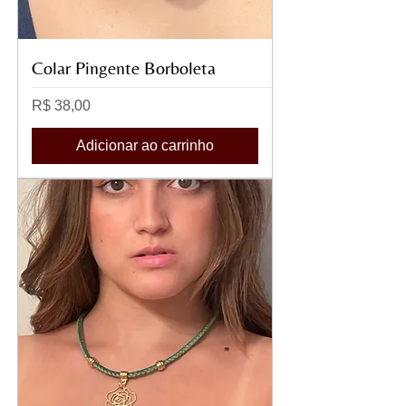
Colar Pingente Borboleta
Preço
R$ 38,00
Adicionar ao carrinho