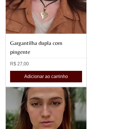
Gargantilha dupla com
pingente
Preço
R$ 27,00
Adicionar ao carrinho