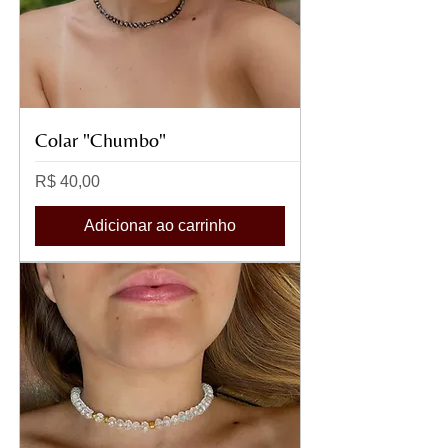
Colar "Chumbo"
Preço
R$ 40,00
Adicionar ao carrinho