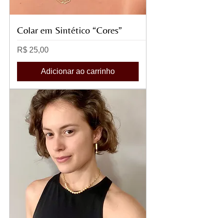
Colar em Sintético “Cores”
Preço
R$ 25,00
Adicionar ao carrinho