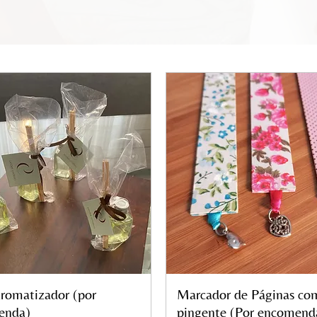
romatizador (por
Visualização rápida
Marcador de Páginas co
Visualização rápida
enda)
pingente (Por encomend