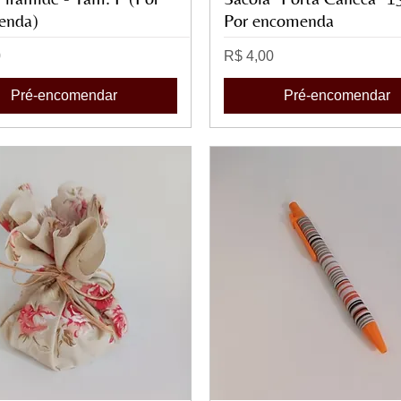
enda)
Por encomenda
Preço
0
R$ 4,00
Pré-encomendar
Pré-encomendar