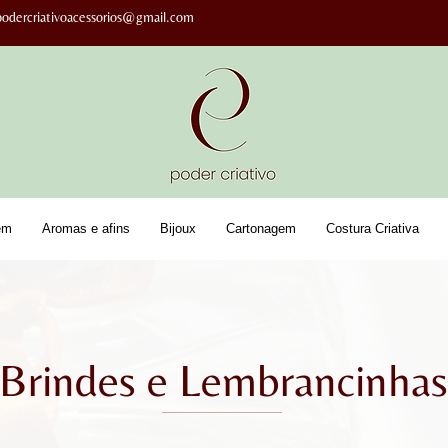
podercriativoacessorios@gmail.com
em
Aromas e afins
Bijoux
Cartonagem
Costura Criativa
Brindes e Lembrancinhas