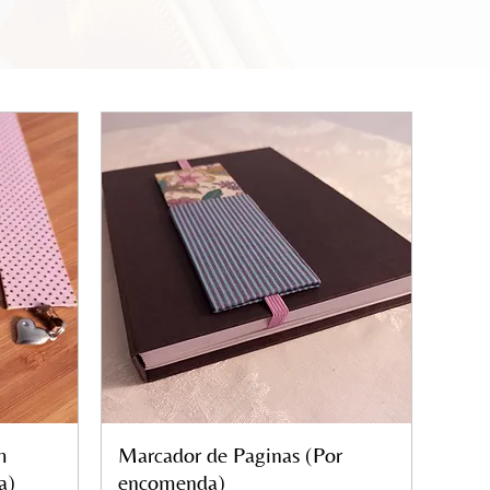
m
Marcador de Paginas (Por
Visualização rápida
a)
encomenda)