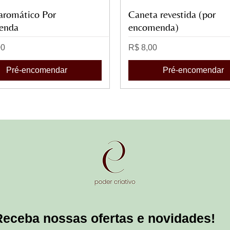
aromático Por
Visualização rápida
Caneta revestida (por
Visualização rápida
enda
encomenda)
Preço
00
R$ 8,00
Pré-encomendar
Pré-encomendar
Receba nossas ofertas e novidades!