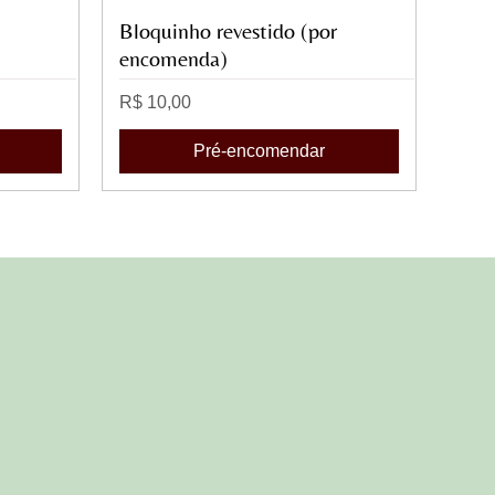
Bloquinho revestido (por
Visualização rápida
encomenda)
Preço
R$ 10,00
Pré-encomendar