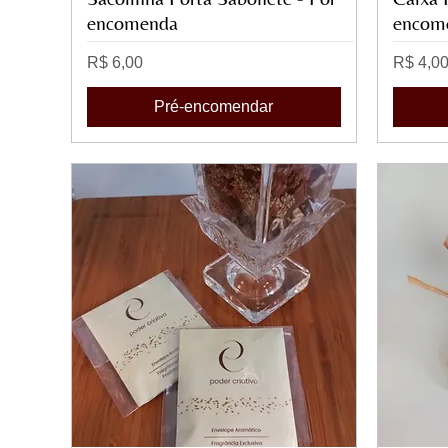
encomenda
encom
Preço
Preço
R$ 6,00
R$ 4,0
Pré-encomendar