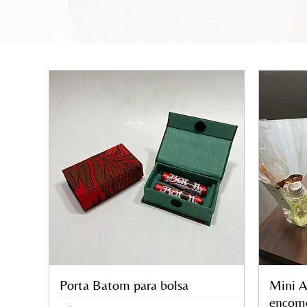
Porta Batom para bolsa
Visualização rápida
Mini A
encom