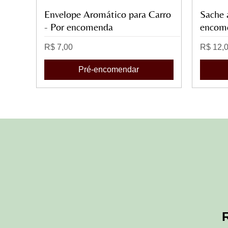
Envelope Aromático para Carro
Visualização rápida
Sache 
- Por encomenda
encom
Preço
Preço
R$ 7,00
R$ 12,
Pré-encomendar