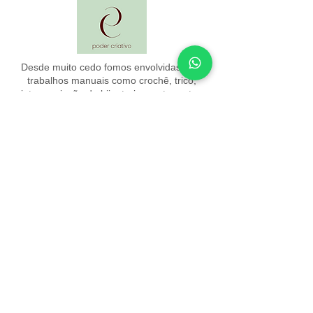
Desde muito cedo fomos envolvidas com
trabalhos manuais como crochê, tricô,
pintura, criação de bijouterias, entre outros,
pois nossa mãe já era apaixonada por esse
mundo... E foi ela que nos apresentou a
ele!!! Com o artesanato aprendemos a
transformar.
Fale Conosco
WhatsApp
SAC
(11) 91100-2707