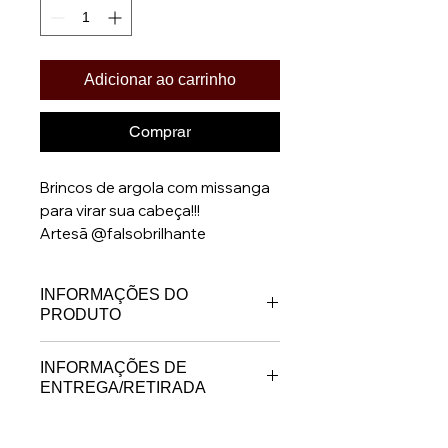
Adicionar ao carrinho
Comprar
Brincos de argola com missanga
para virar sua cabeça!!!
Artesã @falsobrilhante
INFORMAÇÕES DO
PRODUTO
* Brincos confeccionados em
INFORMAÇÕES DE
argolas de arame rígido e
ENTREGA/RETIRADA
miçangas coloridas
* Prazo para postagem dos
* ⁠Produto artesanal