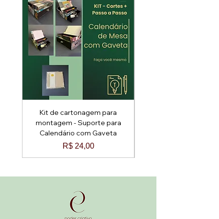
* ⁠Não é peça pronta!!
Kit de cartonagem para
Kit de cartonagem p
montagem - Suporte para
montagem - Baú Arred
Calendário com Gaveta
Preço
R$ 24,00