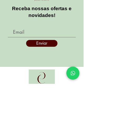
Receba nossas ofertas e
novidades!
Enviar
Desde muito cedo fomos envolvidas com
trabalhos manuais como crochê, tricô,
pintura, criação de bijouterias, entre outros,
pois nossa mãe já era apaixonada por esse
mundo... E foi ela que nos apresentou a