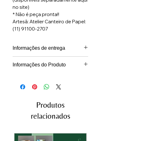
no site)
* ⁠Não é peça pronta!!
Artesã: Atelier Canteiro de Papel:
(11) 91100-2707
Informações de entrega
Prazo para postagem: até 5 dias
Informações do Produto
úteis, após a confirmação do
* Recortes de papelão e papel
pagamento.
duplex para a confecção da Caixa
Para retirada é necessário
Sextavada Tam. M + PAP
contato prévio.
detalhado
Produtos
* Não acompanha revestimento
relacionados
* ⁠Não acompanha ferragens
(disponíveis separadamente aqui
no site)