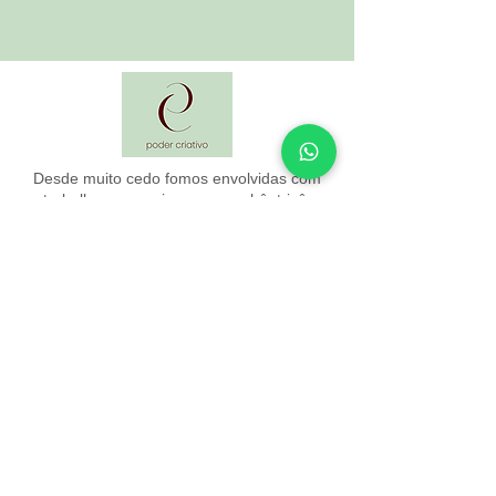
Desde muito cedo fomos envolvidas com
trabalhos manuais como crochê, tricô,
pintura, criação de bijouterias, entre outros,
pois nossa mãe já era apaixonada por esse
mundo... E foi ela que nos apresentou a
ele!!! Com o artesanato aprendemos a
transformar.
Fale Conosco
WhatsApp