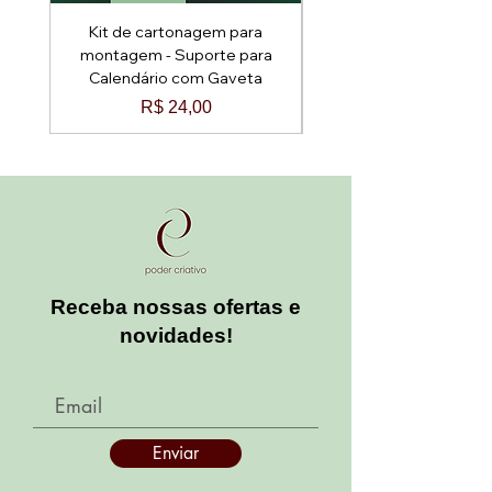
Kit de cartonagem para
Kit de cartonagem p
montagem - Suporte para
montagem - Baú Arred
Calendário com Gaveta
Preço
R$ 24,00
Receba nossas ofertas e
novidades!
Enviar