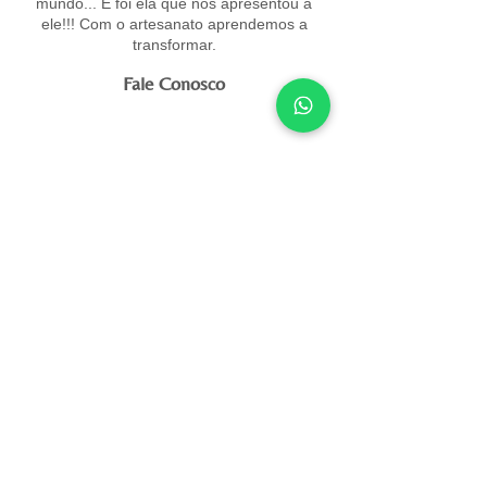
mundo... E foi ela que nos apresentou a
ele!!! Com o artesanato aprendemos a
transformar.
Fale Conosco
WhatsApp
SAC
(11) 91100-2707
podercriativoacessorios@gmail.com
Clientes
Minha conta
Meus pedidos