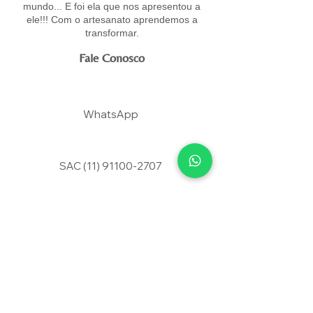
mundo... E foi ela que nos apresentou a
ele!!! Com o artesanato aprendemos a
transformar.
Fale Conosco
WhatsApp
SAC
(11) 91100-2707
podercriativoacessorios@gmail.com
Clientes
Minha conta
Meus pedidos