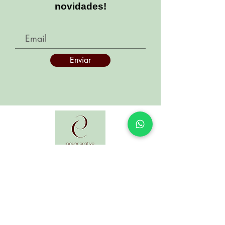
novidades!
Enviar
Desde muito cedo fomos envolvidas com
trabalhos manuais como crochê, tricô,
pintura, criação de bijouterias, entre outros,
pois nossa mãe já era apaixonada por esse
mundo... E foi ela que nos apresentou a
ele!!! Com o artesanato aprendemos a
transformar.