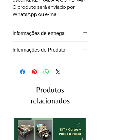
O produto será enviado por
WhatsApp ou e-mail!
Informações de entrega
Os projetos serão entregues em
Informações do Produto
PDF, via WhatsApp ou e-mail, em
Projeto em PDF, com medidas e
até 24 horas após a confirmação
gráficos para montagem e vídeo-
do pagamento (dias úteis)
aula no canal do YouTube
Produtos
relacionados