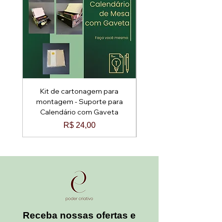
Kit de cartonagem para
Kit de cartonagem p
montagem - Suporte para
montagem - Baú Arred
Calendário com Gaveta
Preço
R$ 24,00
Receba nossas ofertas e