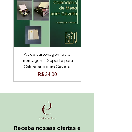
Kit de cartonagem para
Kit de cartonagem p
montagem - Suporte para
montagem - Baú Arred
Calendário com Gaveta
Preço
R$ 24,00
Receba nossas ofertas e