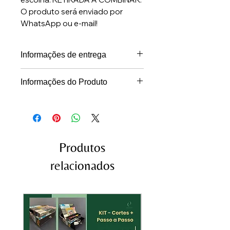
O produto será enviado por
WhatsApp ou e-mail!
Informações de entrega
Os projetos serão entregues em
Informações do Produto
PDF, via WhatsApp ou e-mail, em
Projeto em PDF, com medidas e
até 24 horas após a confirmação
gráficos para montagem e vídeo-
do pagamento (dias úteis)
aula no canal do YouTube
Produtos
relacionados