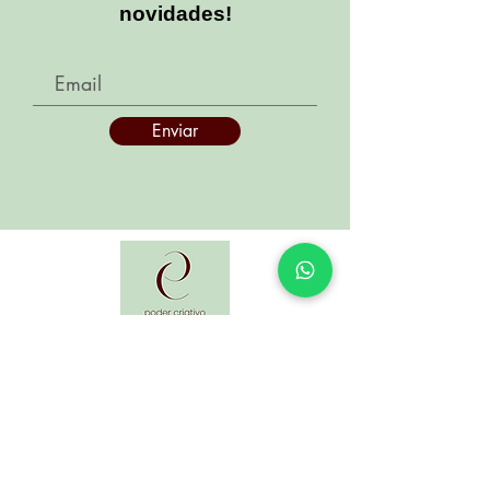
novidades!
Enviar
Desde muito cedo fomos envolvidas com
trabalhos manuais como crochê, tricô,
pintura, criação de bijouterias, entre outros,
pois nossa mãe já era apaixonada por esse
mundo... E foi ela que nos apresentou a
ele!!! Com o artesanato aprendemos a
transformar.