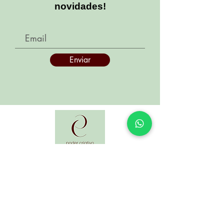
novidades!
Enviar
Desde muito cedo fomos envolvidas com
trabalhos manuais como crochê, tricô,
pintura, criação de bijouterias, entre outros,
pois nossa mãe já era apaixonada por esse
mundo... E foi ela que nos apresentou a
ele!!! Com o artesanato aprendemos a
transformar.