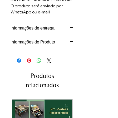
O produto será enviado por
WhatsApp ou e-mail!
Informações de entrega
Os projetos serão entregues em
Informações do Produto
PDF, via WhatsApp ou e-mail, em
Projeto em PDF, com medidas e
até 24 horas após a confirmação
gráficos para montagem e vídeo-
do pagamento (dias úteis)
aula no canal do YouTube
Produtos
relacionados