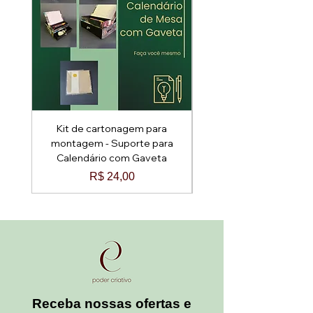
Kit de cartonagem para
Kit de cartonagem p
montagem - Suporte para
montagem - Baú Arred
Calendário com Gaveta
Preço
R$ 24,00
Receba nossas ofertas e