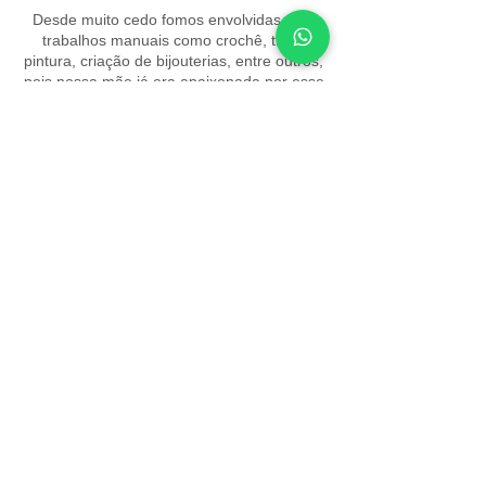
Desde muito cedo fomos envolvidas com
trabalhos manuais como crochê, tricô,
pintura, criação de bijouterias, entre outros,
pois nossa mãe já era apaixonada por esse
mundo... E foi ela que nos apresentou a
ele!!! Com o artesanato aprendemos a
transformar.
Fale Conosco
WhatsApp
SAC
(11) 91100-2707
podercriativoacessorios@gmail.com
Clientes