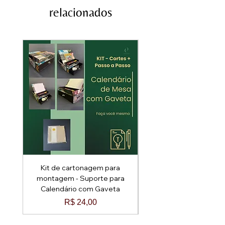
12,0 Alt. 5,0
combinar com o cliente.
relacionados
* ⁠Produto artesanal
* ⁠para retirada é necessário
* ⁠Peça única
contato prévio.
Kit de cartonagem para
Kit de cartonagem p
montagem - Suporte para
montagem - Baú Arred
Calendário com Gaveta
Preço
R$ 24,00