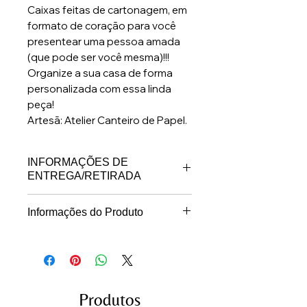
Caixas feitas de cartonagem, em
formato de coração para você
presentear uma pessoa amada
(que pode ser você mesma)!!!
Organize a sua casa de forma
personalizada com essa linda
peça!
Artesã: Atelier Canteiro de Papel.
INFORMAÇÕES DE
ENTREGA/RETIRADA
* Prazo para postagem dos
Informações do Produto
produtos a pronta entrega: até 3
* Confeccionada com a técnica
dias úteis após a confirmação do
da cartonagem, revestida em
pagamento.
tecido tricoline 100% algodão
* ⁠Prazo para postagem dos
* ⁠Medidas aproximadas: 11,5 x
produtos por encomenda a
Produtos